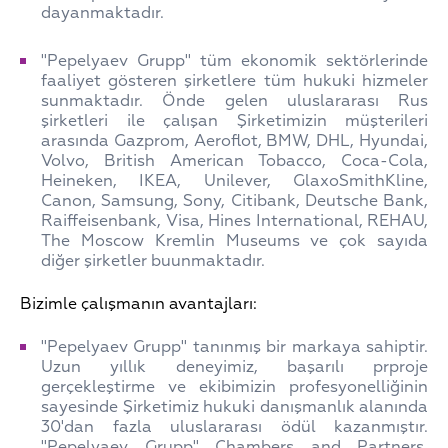
dayanmaktadır.
"Pepelyaev Grupp" tüm ekonomik sektörlerinde
faaliyet gösteren şirketlere tüm hukuki hizmeler
sunmaktadır. Önde gelen uluslararası Rus
şirketleri ile çalışan Şirketimizin müşterileri
arasında Gazprom, Aeroflot, BMW, DHL, Hyundai,
Volvo, British American Tobacco, Coca-Cola,
Heineken, IKEA, Unilever, GlaxoSmithKline,
Canon, Samsung, Sony, Citibank, Deutsche Bank,
Raiffeisenbank, Visa, Hines International, REHAU,
The Moscow Kremlin Museums ve çok sayıda
diğer şirketler buunmaktadır.
Bizimle çalışmanın avantajları:
"Pepelyaev Grupp" tanınmış bir markaya sahiptir.
Uzun yıllık deneyimiz, başarılı prproje
gerçekleştirme ve ekibimizin profesyonelliğinin
sayesinde Şirketimiz hukuki danışmanlık alanında
30'dan fazla uluslararası ödül kazanmıştır.
"Pepelyaev Grupp" Chambers and Partners,